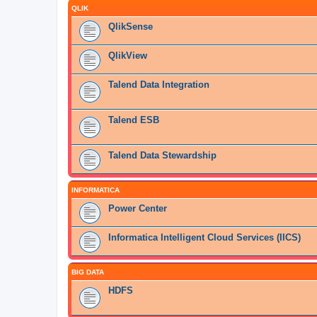
QLIK
QlikSense
QlikView
Talend Data Integration
Talend ESB
Talend Data Stewardship
INFORMATICA
Power Center
Informatica Intelligent Cloud Services (IICS)
BIG DATA
HDFS