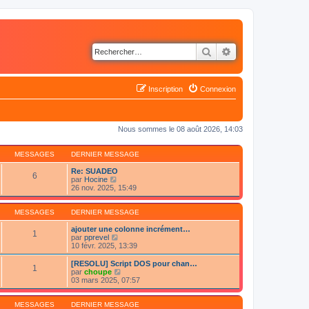
Rechercher
Recherche avancé
Inscription
Connexion
Nous sommes le 08 août 2026, 14:03
MESSAGES
DERNIER MESSAGE
Re: SUADEO
6
C
par
Hocine
o
26 nov. 2025, 15:49
n
s
u
MESSAGES
DERNIER MESSAGE
l
t
ajouter une colonne incrément…
1
e
C
par
pprevel
r
o
10 févr. 2025, 13:39
l
n
e
s
[RESOLU] Script DOS pour chan…
1
d
u
C
par
choupe
e
l
o
03 mars 2025, 07:57
r
t
n
n
e
s
i
r
u
MESSAGES
DERNIER MESSAGE