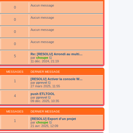
e
l
l
r
e
t
Aucun message
0
m
d
e
e
e
r
s
r
l
Aucun message
s
n
0
e
a
i
d
g
e
e
e
r
Aucun message
r
0
m
n
e
i
s
e
Aucun message
0
s
r
a
m
g
e
Re: [RESOLU] Arrondi au multi…
e
s
5
C
par
choupe
s
o
11 déc. 2024, 21:19
a
n
g
s
e
u
MESSAGES
DERNIER MESSAGE
l
t
[RESOLU] Activer la console W…
1
C
e
par
pprevel
o
r
27 mars 2025, 11:55
n
l
s
e
push ETLTOOL
4
u
d
C
par
pprevel
l
e
o
09 déc. 2025, 10:35
t
r
n
e
n
s
r
i
u
MESSAGES
DERNIER MESSAGE
l
e
l
e
r
t
[RESOLU] Export d'un projet
1
d
m
e
C
par
choupe
e
e
r
o
21 avr. 2025, 12:09
r
s
l
n
n
s
e
s