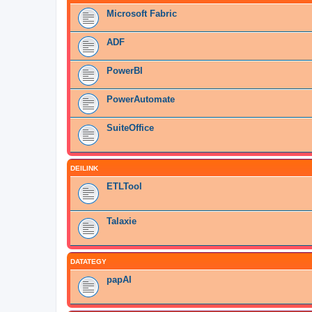
Microsoft Fabric
ADF
PowerBI
PowerAutomate
SuiteOffice
DEILINK
ETLTool
Talaxie
DATATEGY
papAI