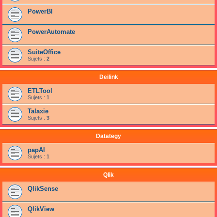
PowerBI
PowerAutomate
SuiteOffice
Sujets :
2
Deilink
ETLTool
Sujets :
1
Talaxie
Sujets :
3
Datategy
papAI
Sujets :
1
Qlik
QlikSense
QlikView