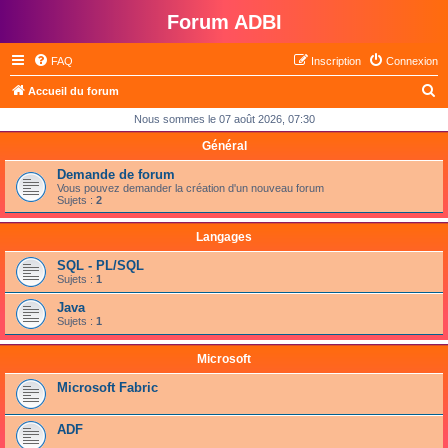
Forum ADBI
FAQ
Inscription
Connexion
R
Accueil du forum
e
Nous sommes le 07 août 2026, 07:30
c
Général
h
Demande de forum
e
Vous pouvez demander la création d'un nouveau forum
Sujets :
2
r
c
Langages
h
SQL - PL/SQL
Sujets :
1
e
Java
r
Sujets :
1
Microsoft
Microsoft Fabric
ADF