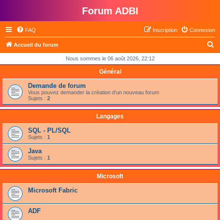
Forum ADBI
FAQ
Inscription
Connexion
R
Accueil du forum
e
Nous sommes le 06 août 2026, 22:12
c
Général
h
Demande de forum
e
Vous pouvez demander la création d'un nouveau forum
Sujets :
2
r
c
Langages
h
SQL - PL/SQL
Sujets :
1
e
Java
r
Sujets :
1
Microsoft
Microsoft Fabric
ADF