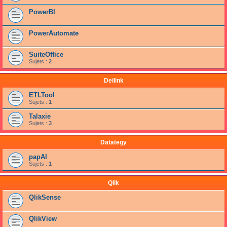
PowerBI
PowerAutomate
SuiteOffice
Sujets :
2
Deilink
ETLTool
Sujets :
1
Talaxie
Sujets :
3
Datategy
papAI
Sujets :
1
Qlik
QlikSense
QlikView