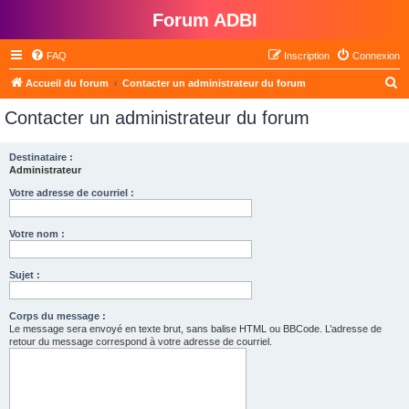
Forum ADBI
FAQ
Inscription
Connexion
R
Accueil du forum
Contacter un administrateur du forum
e
Contacter un administrateur du forum
c
h
Destinataire :
Administrateur
e
r
Votre adresse de courriel :
c
Votre nom :
h
e
Sujet :
r
Corps du message :
Le message sera envoyé en texte brut, sans balise HTML ou BBCode. L’adresse de
retour du message correspond à votre adresse de courriel.