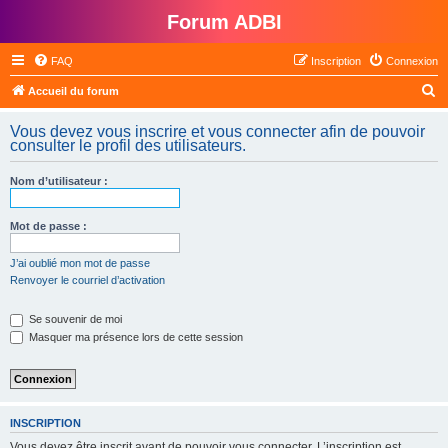
Forum ADBI
FAQ
Inscription
Connexion
R
Accueil du forum
e
Vous devez vous inscrire et vous connecter afin de pouvoir
c
consulter le profil des utilisateurs.
h
Nom d’utilisateur :
e
r
Mot de passe :
c
h
J’ai oublié mon mot de passe
Renvoyer le courriel d’activation
e
r
Se souvenir de moi
Masquer ma présence lors de cette session
INSCRIPTION
Vous devez être inscrit avant de pouvoir vous connecter. L’inscription est