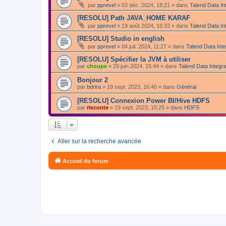
par
pprevel
»
03 déc. 2024, 18:21
» dans
Talend Data In
[RESOLU] Path JAVA_HOME KARAF
par
pprevel
»
19 août 2024, 16:33
» dans
Talend Data In
[RESOLU] Studio in english
par
pprevel
»
04 juil. 2024, 11:27
» dans
Talend Data Inte
[RESOLU] Spécifier la JVM à utiliser
par
choupe
»
29 juin 2024, 15:44
» dans
Talend Data Integra
Bonjour 2
par
bdrira
»
19 sept. 2023, 16:40
» dans
Général
[RESOLU] Connexion Power BI/Hive HDFS
par
rleconte
»
19 sept. 2023, 15:25
» dans
HDFS
Aller sur la recherche avancée
Accueil du forum