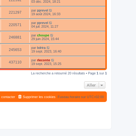
222392
03 déc. 2024, 18:21
par
pprevel
221297
19 août 2024, 16:33
par
pprevel
220571
04 juil. 2024, 11:27
par
choupe
246881
29 juin 2024, 15:44
par
bdrira
245653
19 sept. 2023, 16:40
par
rleconte
437110
19 sept. 2023, 15:25
La recherche a retourné 20 résultats • Page
1
sur
1
Aller
 contacter
Supprimer les cookies
Fuseau horaire sur
UTC+02:00