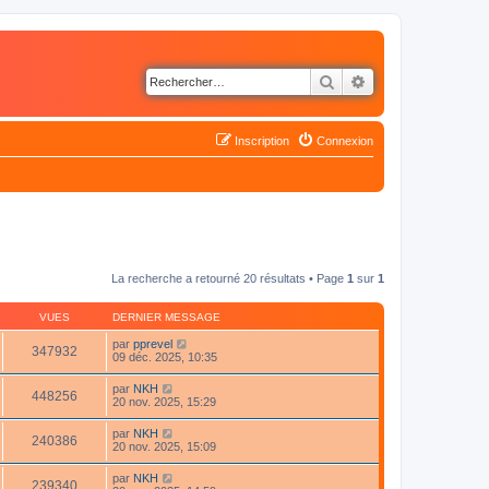
Rechercher
Recherche avancé
Inscription
Connexion
La recherche a retourné 20 résultats • Page
1
sur
1
VUES
DERNIER MESSAGE
par
pprevel
347932
09 déc. 2025, 10:35
par
NKH
448256
20 nov. 2025, 15:29
par
NKH
240386
20 nov. 2025, 15:09
par
NKH
239340