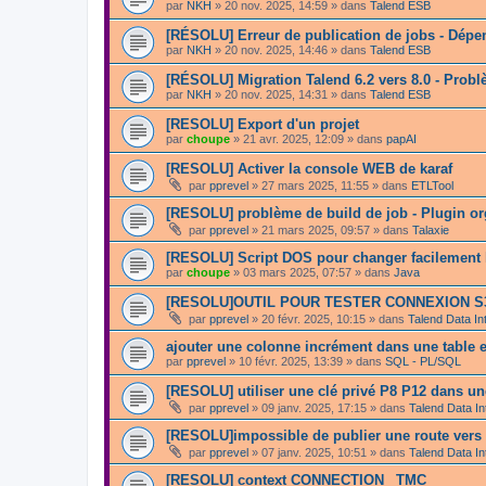
par
NKH
»
20 nov. 2025, 14:59
» dans
Talend ESB
[RÉSOLU] Erreur de publication de jobs - Dépe
par
NKH
»
20 nov. 2025, 14:46
» dans
Talend ESB
[RÉSOLU] Migration Talend 6.2 vers 8.0 - Prob
par
NKH
»
20 nov. 2025, 14:31
» dans
Talend ESB
[RESOLU] Export d'un projet
par
choupe
»
21 avr. 2025, 12:09
» dans
papAI
[RESOLU] Activer la console WEB de karaf
par
pprevel
»
27 mars 2025, 11:55
» dans
ETLTool
[RESOLU] problème de build de job - Plugin o
par
pprevel
»
21 mars 2025, 09:57
» dans
Talaxie
[RESOLU] Script DOS pour changer facilement l
par
choupe
»
03 mars 2025, 07:57
» dans
Java
[RESOLU]OUTIL POUR TESTER CONNEXION S
par
pprevel
»
20 févr. 2025, 10:15
» dans
Talend Data In
ajouter une colonne incrément dans une table 
par
pprevel
»
10 févr. 2025, 13:39
» dans
SQL - PL/SQL
[RESOLU] utiliser une clé privé P8 P12 dans u
par
pprevel
»
09 janv. 2025, 17:15
» dans
Talend Data In
[RESOLU]impossible de publier une route vers
par
pprevel
»
07 janv. 2025, 10:51
» dans
Talend Data In
[RESOLU] context CONNECTION_ TMC