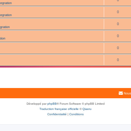
0
tegration
0
tegration
0
gration
0
tion
0
0
Nous
Développé par
phpBB
® Forum Software © phpBB Limited
Traduction française officielle
©
Qiaeru
Confidentialité
|
Conditions