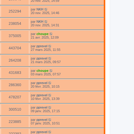
20 nov. 2025, 14:59
par
NKH
252294
20 nov. 2025, 14:46
par
NKH
238054
20 nov. 2025, 14:31
par
choupe
375005
21 avr. 2025, 12:09
par
pprevel
443704
27 mars 2025, 11:55
par
pprevel
264208
21 mars 2025, 09:57
par
choupe
431683
03 mars 2025, 07:57
par
pprevel
286360
20 févr. 2025, 10:15
par
pprevel
478207
10 févr. 2025, 13:39
par
pprevel
300510
09 janv. 2025, 17:15
par
pprevel
223885
07 janv. 2025, 10:51
par
pprevel