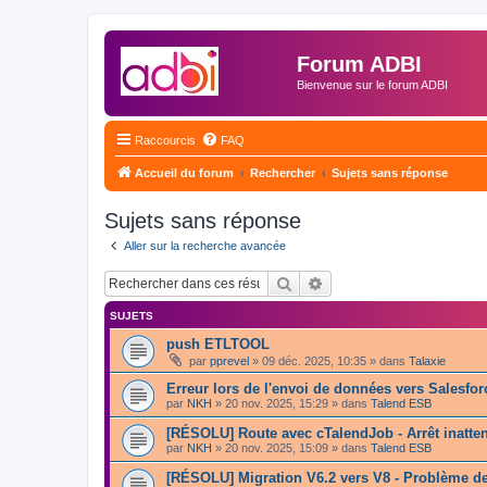
Forum ADBI
Bienvenue sur le forum ADBI
Raccourcis
FAQ
Accueil du forum
Rechercher
Sujets sans réponse
Sujets sans réponse
Aller sur la recherche avancée
Rechercher
Recherche avancée
SUJETS
push ETLTOOL
par
pprevel
»
09 déc. 2025, 10:35
» dans
Talaxie
Erreur lors de l'envoi de données vers Salesfo
par
NKH
»
20 nov. 2025, 15:29
» dans
Talend ESB
[RÉSOLU] Route avec cTalendJob - Arrêt inatte
par
NKH
»
20 nov. 2025, 15:09
» dans
Talend ESB
[RÉSOLU] Migration V6.2 vers V8 - Problème de