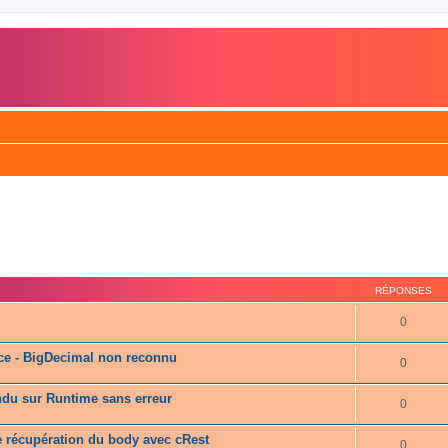
RÉPONSES
0
rce - BigDecimal non reconnu
0
ndu sur Runtime sans erreur
0
 récupération du body avec cRest
0