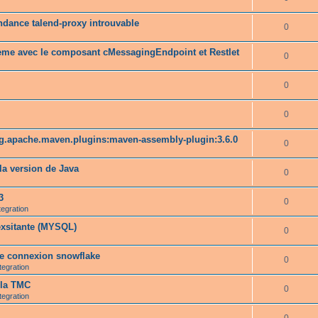
ndance talend-proxy introuvable
0
lème avec le composant cMessagingEndpoint et Restlet
0
0
0
rg.apache.maven.plugins:maven-assembly-plugin:3.6.0
0
a version de Java
0
3
0
tegration
exsitante (MYSQL)
0
ne connexion snowflake
0
tegration
 la TMC
0
tegration