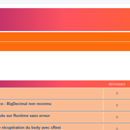
RÉPONSES
0
rce - BigDecimal non reconnu
0
ndu sur Runtime sans erreur
0
 récupération du body avec cRest
0