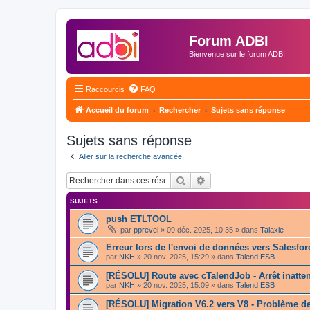
Forum ADBI
Bienvenue sur le forum ADBI
Raccourcis
FAQ
Accueil du forum
Rechercher
Sujets sans réponse
Sujets sans réponse
Aller sur la recherche avancée
Rechercher
Recherche avancée
SUJETS
push ETLTOOL
par
pprevel
»
09 déc. 2025, 10:35
» dans
Talaxie
Erreur lors de l'envoi de données vers Salesfo
par
NKH
»
20 nov. 2025, 15:29
» dans
Talend ESB
[RÉSOLU] Route avec cTalendJob - Arrêt inatte
par
NKH
»
20 nov. 2025, 15:09
» dans
Talend ESB
[RÉSOLU] Migration V6.2 vers V8 - Problème de