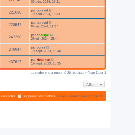
222748
03 déc. 2024, 18:21
par
pprevel
221630
19 août 2024, 16:33
par
pprevel
220947
04 juil. 2024, 11:27
par
choupe
247290
29 juin 2024, 15:44
par
bdrira
246047
19 sept. 2023, 16:40
par
rleconte
437617
19 sept. 2023, 15:25
La recherche a retourné 20 résultats • Page
1
sur
1
Aller
 contacter
Supprimer les cookies
Fuseau horaire sur
UTC+02:00