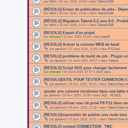
par
NKH
»
20 nov. 2025, 14:59
» dans
Talend ESB
[RÉSOLU] Erreur de publication de jobs - Dépe
par
NKH
»
20 nov. 2025, 14:46
» dans
Talend ESB
[RÉSOLU] Migration Talend 6.2 vers 8.0 - Prob
par
NKH
»
20 nov. 2025, 14:31
» dans
Talend ESB
[RESOLU] Export d'un projet
par
choupe
»
21 avr. 2025, 12:09
» dans
papAI
[RESOLU] Activer la console WEB de karaf
par
pprevel
»
27 mars 2025, 11:55
» dans
ETLTool
[RESOLU] problème de build de job - Plugin o
par
pprevel
»
21 mars 2025, 09:57
» dans
Talaxie
[RESOLU] Script DOS pour changer facilement l
par
choupe
»
03 mars 2025, 07:57
» dans
Java
[RESOLU]OUTIL POUR TESTER CONNEXION S
par
pprevel
»
20 févr. 2025, 10:15
» dans
Talend Data In
ajouter une colonne incrément dans une table 
par
pprevel
»
10 févr. 2025, 13:39
» dans
SQL - PL/SQL
[RESOLU] utiliser une clé privé P8 P12 dans u
par
pprevel
»
09 janv. 2025, 17:15
» dans
Talend Data In
[RESOLU]impossible de publier une route vers
par
pprevel
»
07 janv. 2025, 10:51
» dans
Talend Data In
[RESOLU] context CONNECTION_ TMC