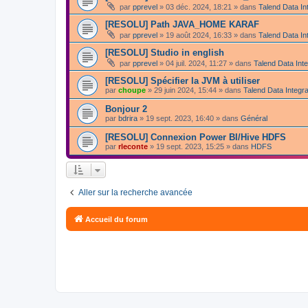
par
pprevel
»
03 déc. 2024, 18:21
» dans
Talend Data In
[RESOLU] Path JAVA_HOME KARAF
par
pprevel
»
19 août 2024, 16:33
» dans
Talend Data In
[RESOLU] Studio in english
par
pprevel
»
04 juil. 2024, 11:27
» dans
Talend Data Inte
[RESOLU] Spécifier la JVM à utiliser
par
choupe
»
29 juin 2024, 15:44
» dans
Talend Data Integra
Bonjour 2
par
bdrira
»
19 sept. 2023, 16:40
» dans
Général
[RESOLU] Connexion Power BI/Hive HDFS
par
rleconte
»
19 sept. 2023, 15:25
» dans
HDFS
Aller sur la recherche avancée
Accueil du forum