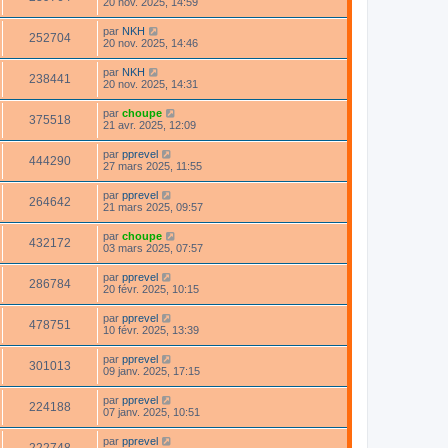
20 nov. 2025, 14:59
par
NKH
252704
20 nov. 2025, 14:46
par
NKH
238441
20 nov. 2025, 14:31
par
choupe
375518
21 avr. 2025, 12:09
par
pprevel
444290
27 mars 2025, 11:55
par
pprevel
264642
21 mars 2025, 09:57
par
choupe
432172
03 mars 2025, 07:57
par
pprevel
286784
20 févr. 2025, 10:15
par
pprevel
478751
10 févr. 2025, 13:39
par
pprevel
301013
09 janv. 2025, 17:15
par
pprevel
224188
07 janv. 2025, 10:51
par
pprevel