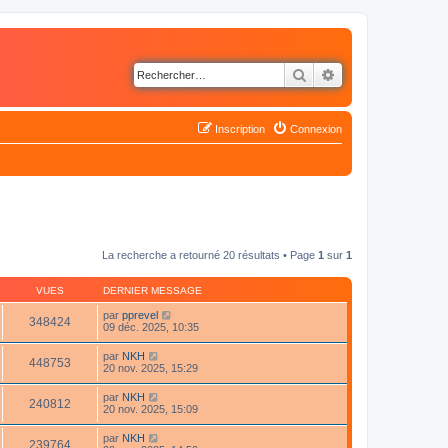
Rechercher
Recherche avancé
Inscription
Connexion
La recherche a retourné 20 résultats • Page
1
sur
1
VUES
DERNIER MESSAGE
par
pprevel
348424
09 déc. 2025, 10:35
par
NKH
448753
20 nov. 2025, 15:29
par
NKH
240812
20 nov. 2025, 15:09
par
NKH
239764