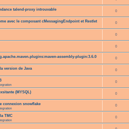
ndance talend-proxy introuvable
0
lème avec le composant cMessagingEndpoint et Restlet
0
0
0
rg.apache.maven.plugins:maven-assembly-plugin:3.6.0
0
a version de Java
0
3
0
tegration
exsitante (MYSQL)
0
ne connexion snowflake
0
tegration
 la TMC
0
tegration