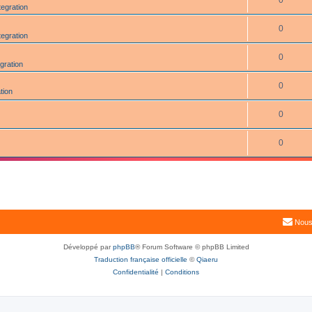
0
tegration
0
tegration
0
gration
0
tion
0
0
Nous
Développé par
phpBB
® Forum Software © phpBB Limited
Traduction française officielle
©
Qiaeru
Confidentialité
|
Conditions