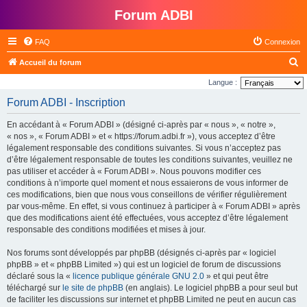
Forum ADBI
FAQ
Connexion
R
Accueil du forum
e
Langue :
c
Forum ADBI - Inscription
h
En accédant à « Forum ADBI » (désigné ci-après par « nous », « notre »,
e
« nos », « Forum ADBI » et « https://forum.adbi.fr »), vous acceptez d’être
r
légalement responsable des conditions suivantes. Si vous n’acceptez pas
d’être légalement responsable de toutes les conditions suivantes, veuillez ne
c
pas utiliser et accéder à « Forum ADBI ». Nous pouvons modifier ces
h
conditions à n’importe quel moment et nous essaierons de vous informer de
e
ces modifications, bien que nous vous conseillons de vérifier régulièrement
par vous-même. En effet, si vous continuez à participer à « Forum ADBI » après
r
que des modifications aient été effectuées, vous acceptez d’être légalement
responsable des conditions modifiées et mises à jour.
Nos forums sont développés par phpBB (désignés ci-après par « logiciel
phpBB » et « phpBB Limited ») qui est un logiciel de forum de discussions
déclaré sous la «
licence publique générale GNU 2.0
» et qui peut être
téléchargé sur
le site de phpBB
(en anglais). Le logiciel phpBB a pour seul but
de faciliter les discussions sur internet et phpBB Limited ne peut en aucun cas