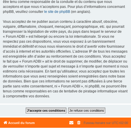
être tenu comme responsable de la conduite et du contenu que nous
acceptons et que nous n’acceptons pas. Pour plus d’informations concernant
phpBB, veuillez consulter
le site de phpBB
(en anglais).
Vous acceptez de ne publier aucun contenu à caractère abusif, obscène,
vulgaire, diffamatoire, choquant, menaçant, pornographique, etc. qui pourrait
transgresser la législation de votre pays, du pays dans lequel le serveur de
« Forum ADBI » est hébergé ou encore la loi internationale. Si vous ne
respectez pas ces dispositions, vous vous exposez à un bannissement
immédiat et définitif et nous nous réservons le droit d’avertir votre fournisseur
d’accès à internet et les autorités officielles. L’adresse IP de tous les messages
est enregistrée afin d’aider au renforcement de ces conditions. Vous acceptez
le fait que « Forum ADBI » ait le droit de supprimer, de modifier, de déplacer ou
de verrouiller n’importe quel sujet et message à n’importe quel moment si nous
estimons cela nécessaire. En tant qu’utilisateur, vous acceptez que toutes les
informations que vous avez renseignées soient enregistrées dans notre base
de données. Bien que ces informations ne seront pas diffusées à une tierce
partie sans votre consentement, ni « Forum ADBI », ni phpBB, ne pourront être
tenus comme responsables en cas de tentative de piratage informatique visant
à compromettre vos données.
Accueil du forum
Fuseau horaire sur
UTC+02:00