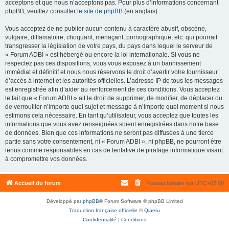
acceptons et que nous n’acceptons pas. Pour plus d’informations concernant
phpBB, veuillez consulter
le site de phpBB
(en anglais).
Vous acceptez de ne publier aucun contenu à caractère abusif, obscène,
vulgaire, diffamatoire, choquant, menaçant, pornographique, etc. qui pourrait
transgresser la législation de votre pays, du pays dans lequel le serveur de
« Forum ADBI » est hébergé ou encore la loi internationale. Si vous ne
respectez pas ces dispositions, vous vous exposez à un bannissement
immédiat et définitif et nous nous réservons le droit d’avertir votre fournisseur
d’accès à internet et les autorités officielles. L’adresse IP de tous les messages
est enregistrée afin d’aider au renforcement de ces conditions. Vous acceptez
le fait que « Forum ADBI » ait le droit de supprimer, de modifier, de déplacer ou
de verrouiller n’importe quel sujet et message à n’importe quel moment si nous
estimons cela nécessaire. En tant qu’utilisateur, vous acceptez que toutes les
informations que vous avez renseignées soient enregistrées dans notre base
de données. Bien que ces informations ne seront pas diffusées à une tierce
partie sans votre consentement, ni « Forum ADBI », ni phpBB, ne pourront être
tenus comme responsables en cas de tentative de piratage informatique visant
à compromettre vos données.
Accueil du forum
Fuseau horaire sur
UTC+02:00
Développé par
phpBB
® Forum Software © phpBB Limited
Traduction française officielle
©
Qiaeru
Confidentialité
|
Conditions