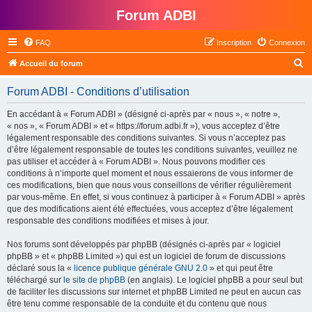
Forum ADBI
FAQ
Inscription
Connexion
R
Accueil du forum
e
Forum ADBI - Conditions d’utilisation
c
h
En accédant à « Forum ADBI » (désigné ci-après par « nous », « notre »,
« nos », « Forum ADBI » et « https://forum.adbi.fr »), vous acceptez d’être
e
légalement responsable des conditions suivantes. Si vous n’acceptez pas
r
d’être légalement responsable de toutes les conditions suivantes, veuillez ne
pas utiliser et accéder à « Forum ADBI ». Nous pouvons modifier ces
c
conditions à n’importe quel moment et nous essaierons de vous informer de
h
ces modifications, bien que nous vous conseillons de vérifier régulièrement
par vous-même. En effet, si vous continuez à participer à « Forum ADBI » après
e
que des modifications aient été effectuées, vous acceptez d’être légalement
r
responsable des conditions modifiées et mises à jour.
Nos forums sont développés par phpBB (désignés ci-après par « logiciel
phpBB » et « phpBB Limited ») qui est un logiciel de forum de discussions
déclaré sous la «
licence publique générale GNU 2.0
» et qui peut être
téléchargé sur
le site de phpBB
(en anglais). Le logiciel phpBB a pour seul but
de faciliter les discussions sur internet et phpBB Limited ne peut en aucun cas
être tenu comme responsable de la conduite et du contenu que nous