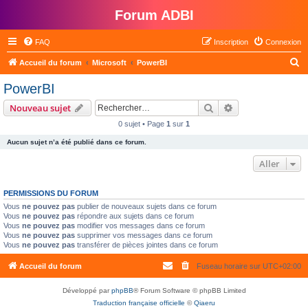
Forum ADBI
FAQ
Inscription
Connexion
R
Accueil du forum
Microsoft
PowerBI
e
PowerBI
c
Rechercher
Recherche avanc
Nouveau sujet
h
0 sujet • Page
1
sur
1
e
Aucun sujet n’a été publié dans ce forum.
r
c
Aller
h
PERMISSIONS DU FORUM
e
Vous
ne pouvez pas
publier de nouveaux sujets dans ce forum
r
Vous
ne pouvez pas
répondre aux sujets dans ce forum
Vous
ne pouvez pas
modifier vos messages dans ce forum
Vous
ne pouvez pas
supprimer vos messages dans ce forum
Vous
ne pouvez pas
transférer de pièces jointes dans ce forum
Accueil du forum
Fuseau horaire sur
UTC+02:00
Développé par
phpBB
® Forum Software © phpBB Limited
Traduction française officielle
©
Qiaeru