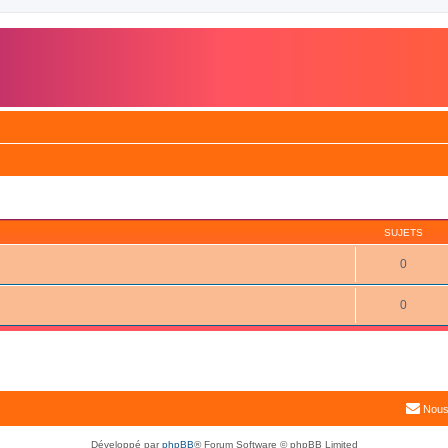
SUJETS
0
0
Nous
Développé par
phpBB
® Forum Software © phpBB Limited