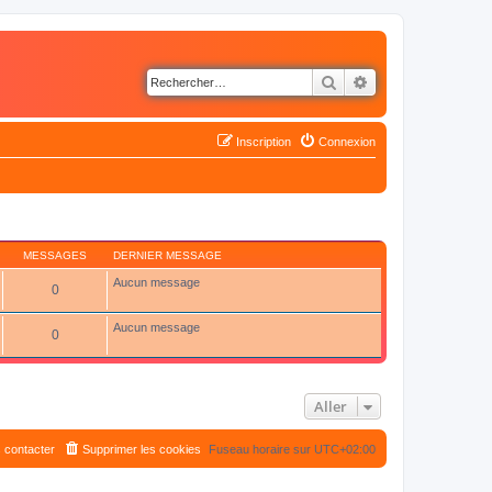
Rechercher
Recherche avancé
Inscription
Connexion
MESSAGES
DERNIER MESSAGE
Aucun message
0
Aucun message
0
Aller
 contacter
Supprimer les cookies
Fuseau horaire sur
UTC+02:00