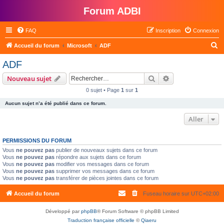
Forum ADBI
FAQ
Inscription
Connexion
R
Accueil du forum
Microsoft
ADF
e
ADF
c
Rechercher
Recherche avanc
Nouveau sujet
h
0 sujet • Page
1
sur
1
e
Aucun sujet n’a été publié dans ce forum.
r
c
Aller
h
PERMISSIONS DU FORUM
e
Vous
ne pouvez pas
publier de nouveaux sujets dans ce forum
r
Vous
ne pouvez pas
répondre aux sujets dans ce forum
Vous
ne pouvez pas
modifier vos messages dans ce forum
Vous
ne pouvez pas
supprimer vos messages dans ce forum
Vous
ne pouvez pas
transférer de pièces jointes dans ce forum
Accueil du forum
Fuseau horaire sur
UTC+02:00
Développé par
phpBB
® Forum Software © phpBB Limited
Traduction française officielle
©
Qiaeru