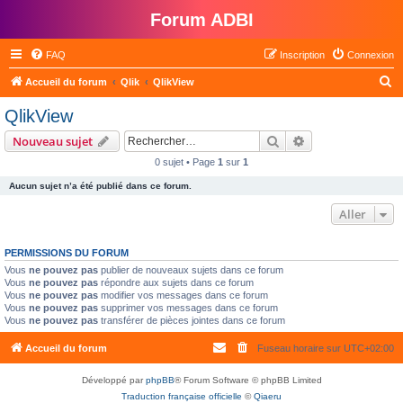
Forum ADBI
FAQ
Inscription
Connexion
R
Accueil du forum
Qlik
QlikView
e
QlikView
c
Rechercher
Recherche avanc
Nouveau sujet
h
0 sujet • Page
1
sur
1
e
Aucun sujet n’a été publié dans ce forum.
r
c
Aller
h
PERMISSIONS DU FORUM
e
Vous
ne pouvez pas
publier de nouveaux sujets dans ce forum
r
Vous
ne pouvez pas
répondre aux sujets dans ce forum
Vous
ne pouvez pas
modifier vos messages dans ce forum
Vous
ne pouvez pas
supprimer vos messages dans ce forum
Vous
ne pouvez pas
transférer de pièces jointes dans ce forum
Accueil du forum
Fuseau horaire sur
UTC+02:00
Développé par
phpBB
® Forum Software © phpBB Limited
Traduction française officielle
©
Qiaeru