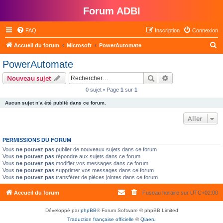
Forum ADBI
FAQ
Inscription
Connexion
R
Accueil du forum
Microsoft
PowerAutomate
e
PowerAutomate
c
Rechercher
Recherche avanc
Nouveau sujet
h
0 sujet • Page
1
sur
1
e
Aucun sujet n’a été publié dans ce forum.
r
c
Aller
h
PERMISSIONS DU FORUM
e
Vous
ne pouvez pas
publier de nouveaux sujets dans ce forum
r
Vous
ne pouvez pas
répondre aux sujets dans ce forum
Vous
ne pouvez pas
modifier vos messages dans ce forum
Vous
ne pouvez pas
supprimer vos messages dans ce forum
Vous
ne pouvez pas
transférer de pièces jointes dans ce forum
Accueil du forum
Fuseau horaire sur
UTC+02:00
Développé par
phpBB
® Forum Software © phpBB Limited
Traduction française officielle
©
Qiaeru