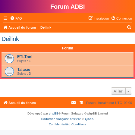
Forum ADBI
FAQ
Inscription
Connexion
R
Accueil du forum
Deilink
e
Deilink
c
Forum
h
e
ETLTool
Sujets :
1
r
Talaxie
c
Sujets :
3
h
e
Aller
r
Accueil du forum
Fuseau horaire sur
UTC+02:00
Développé par
phpBB
® Forum Software © phpBB Limited
Traduction française officielle
©
Qiaeru
Confidentialité
|
Conditions