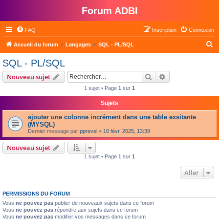
Forum ADBI
FAQ
Inscription
Connexion
R
Accueil du forum
Langages
SQL - PL/SQL
e
SQL - PL/SQL
c
Rechercher
Recherche avanc
Nouveau sujet
h
1 sujet • Page
1
sur
1
e
Sujets
r
c
ajouter une colonne incrément dans une table exsitante
(MYSQL)
h
Dernier message par
pprevel
«
10 févr. 2025, 13:39
e
Nouveau sujet
r
1 sujet • Page
1
sur
1
Aller
PERMISSIONS DU FORUM
Vous
ne pouvez pas
publier de nouveaux sujets dans ce forum
Vous
ne pouvez pas
répondre aux sujets dans ce forum
Vous
ne pouvez pas
modifier vos messages dans ce forum