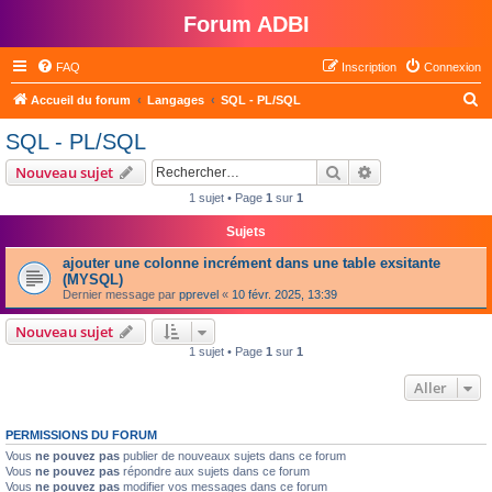
Forum ADBI
FAQ
Inscription
Connexion
R
Accueil du forum
Langages
SQL - PL/SQL
e
SQL - PL/SQL
c
Rechercher
Recherche avanc
Nouveau sujet
h
1 sujet • Page
1
sur
1
e
Sujets
r
c
ajouter une colonne incrément dans une table exsitante
(MYSQL)
h
Dernier message par
pprevel
«
10 févr. 2025, 13:39
e
Nouveau sujet
r
1 sujet • Page
1
sur
1
Aller
PERMISSIONS DU FORUM
Vous
ne pouvez pas
publier de nouveaux sujets dans ce forum
Vous
ne pouvez pas
répondre aux sujets dans ce forum
Vous
ne pouvez pas
modifier vos messages dans ce forum