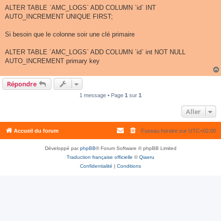
ALTER TABLE `AMC_LOGS` ADD COLUMN `id` INT
AUTO_INCREMENT UNIQUE FIRST;
Si besoin que le colonne soir une clé primaire
ALTER TABLE `AMC_LOGS` ADD COLUMN `id` int NOT NULL
AUTO_INCREMENT primary key
Répondre
1 message • Page
1
sur
1
Aller
Accueil du forum
Fuseau horaire sur
UTC+02:00
Développé par
phpBB
® Forum Software © phpBB Limited
Traduction française officielle
©
Qiaeru
Confidentialité
|
Conditions