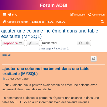
Forum ADBI
FAQ
Inscription
Connexion
R
Accueil du forum
Langages
SQL - PL/SQL
e
ajouter une colonne incrément dans une table
c
exsitante (MYSQL)
h
Rechercher
Recherche 
Répondre
e
1 message • Page
1
sur
1
r
pprevel
c
h
e
ajouter une colonne incrément dans une table
exsitante (MYSQL)
r
M
10 févr. 2025, 13:39
e
s
Pour x raisons, vous pouvez avoir besoin de créer une colonne avec
s
incrément dans une table existante
a
g
e
La commande ci-dessous permetes d'ajouter une colonne id dans une
table AMC_LOGS en auto incrément avec ees valeurs uniques