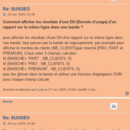
Re: SUADEO
M
22 nov. 2025, 21:08
e
s
Comment afficher les résultats d'une DU (Donnée d'usage) d'un
s
rapport sur la même ligne dans une bande ?
a
g
e
pour afficher les résultats d'une DU d'un rapport sur la même ligne dans
une bande, faut passer par la bande de regroupement, par exemple pour
afficher le nombre de clients (NB_CLIENTS)par marché (PRO, PART et
PREMIUM), il faut créer 3 champs calculés:
Iif (MARCHE= 'PART' , NB_CLIENTS, 0)
Iif (MARCHE= 'PRO' , NB_CLIENTS, 0)
Iif (MARCHE= 'PREMIUM' , NB_CLIENTS, 0)
puis les glisser dans la bande et utiliser une fonction d'agrégation SUM
pour chaque champ calculé
Dernière modification par
Lydia
le 27 nov. 2025, 20:06, modifié 1 fois.
Hocine
Re: SUADEO
M
26 nov. 2025, 15:49
e