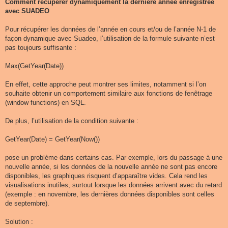
s
Comment récupérer dynamiquement la dernière année enregistrée
s
avec SUADEO
a
g
e
Pour récupérer les données de l’année en cours et/ou de l’année N-1 de
façon dynamique avec Suadeo, l’utilisation de la formule suivante n’est
pas toujours suffisante :
Max(GetYear(Date))
En effet, cette approche peut montrer ses limites, notamment si l’on
souhaite obtenir un comportement similaire aux fonctions de fenêtrage
(window functions) en SQL.
De plus, l’utilisation de la condition suivante :
GetYear(Date) = GetYear(Now())
pose un problème dans certains cas. Par exemple, lors du passage à une
nouvelle année, si les données de la nouvelle année ne sont pas encore
disponibles, les graphiques risquent d’apparaître vides. Cela rend les
visualisations inutiles, surtout lorsque les données arrivent avec du retard
(exemple : en novembre, les dernières données disponibles sont celles
de septembre).
Solution :