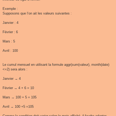
Exemple :
Supposons que l’on ait les valeurs suivantes :
Janvier : 4
Février : 6
Mars : 5
Avril : 100
Le cumul mensuel en utilisant la formule aggr(sum(valeur), month(date)
<=2) sera alors :
Janvier → 4
Février → 4 + 6 = 10
Mars → 100 + 5 = 105
Avril → 100 +5 =105
Comme la condition doit varier selon le mois affiché, il faudra adapter