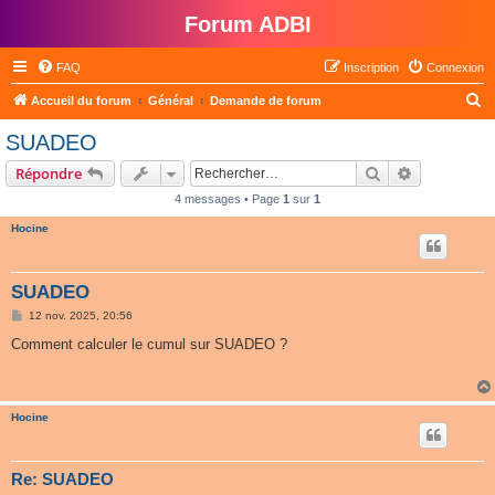
Forum ADBI
FAQ
Inscription
Connexion
R
Accueil du forum
Général
Demande de forum
e
SUADEO
c
Rechercher
Recherche 
Répondre
h
4 messages • Page
1
sur
1
e
Hocine
r
c
h
SUADEO
e
M
12 nov. 2025, 20:56
e
r
s
Comment calculer le cumul sur SUADEO ?
s
a
g
e
Hocine
Re: SUADEO