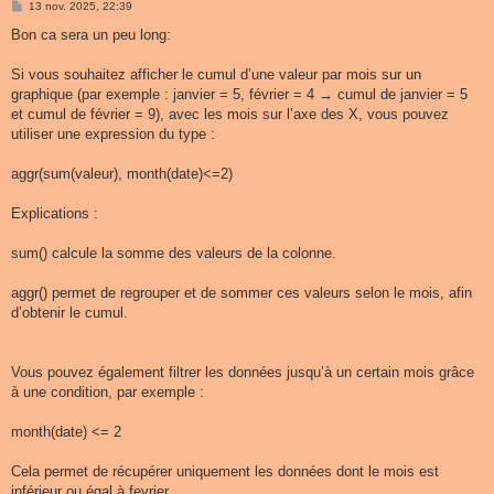
M
13 nov. 2025, 22:39
e
s
Bon ca sera un peu long:
s
a
g
Si vous souhaitez afficher le cumul d’une valeur par mois sur un
e
graphique (par exemple : janvier = 5, février = 4 → cumul de janvier = 5
et cumul de février = 9), avec les mois sur l’axe des X, vous pouvez
utiliser une expression du type :
aggr(sum(valeur), month(date)<=2)
Explications :
sum() calcule la somme des valeurs de la colonne.
aggr() permet de regrouper et de sommer ces valeurs selon le mois, afin
d’obtenir le cumul.
Vous pouvez également filtrer les données jusqu’à un certain mois grâce
à une condition, par exemple :
month(date) <= 2
Cela permet de récupérer uniquement les données dont le mois est
inférieur ou égal à fevrier.