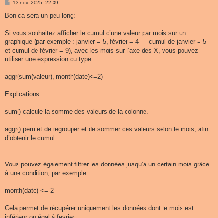
M
13 nov. 2025, 22:39
e
s
Bon ca sera un peu long:
s
a
g
Si vous souhaitez afficher le cumul d’une valeur par mois sur un
e
graphique (par exemple : janvier = 5, février = 4 → cumul de janvier = 5
et cumul de février = 9), avec les mois sur l’axe des X, vous pouvez
utiliser une expression du type :
aggr(sum(valeur), month(date)<=2)
Explications :
sum() calcule la somme des valeurs de la colonne.
aggr() permet de regrouper et de sommer ces valeurs selon le mois, afin
d’obtenir le cumul.
Vous pouvez également filtrer les données jusqu’à un certain mois grâce
à une condition, par exemple :
month(date) <= 2
Cela permet de récupérer uniquement les données dont le mois est
inférieur ou égal à fevrier.