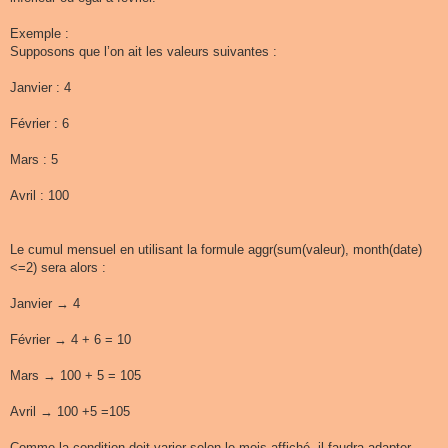
Exemple :
Supposons que l’on ait les valeurs suivantes :
Janvier : 4
Février : 6
Mars : 5
Avril : 100
Le cumul mensuel en utilisant la formule aggr(sum(valeur), month(date)
<=2) sera alors :
Janvier → 4
Février → 4 + 6 = 10
Mars → 100 + 5 = 105
Avril → 100 +5 =105
Comme la condition doit varier selon le mois affiché, il faudra adapter