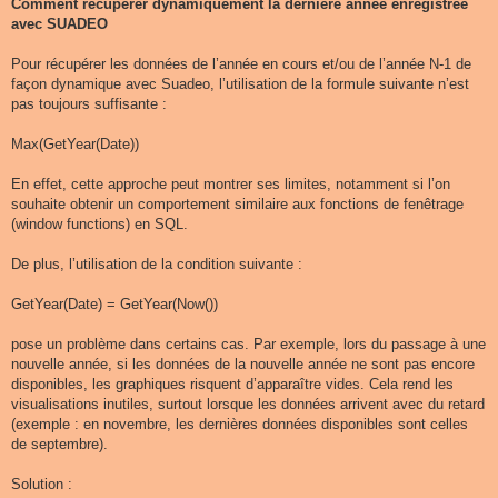
s
Comment récupérer dynamiquement la dernière année enregistrée
s
avec SUADEO
a
g
e
Pour récupérer les données de l’année en cours et/ou de l’année N-1 de
façon dynamique avec Suadeo, l’utilisation de la formule suivante n’est
pas toujours suffisante :
Max(GetYear(Date))
En effet, cette approche peut montrer ses limites, notamment si l’on
souhaite obtenir un comportement similaire aux fonctions de fenêtrage
(window functions) en SQL.
De plus, l’utilisation de la condition suivante :
GetYear(Date) = GetYear(Now())
pose un problème dans certains cas. Par exemple, lors du passage à une
nouvelle année, si les données de la nouvelle année ne sont pas encore
disponibles, les graphiques risquent d’apparaître vides. Cela rend les
visualisations inutiles, surtout lorsque les données arrivent avec du retard
(exemple : en novembre, les dernières données disponibles sont celles
de septembre).
Solution :