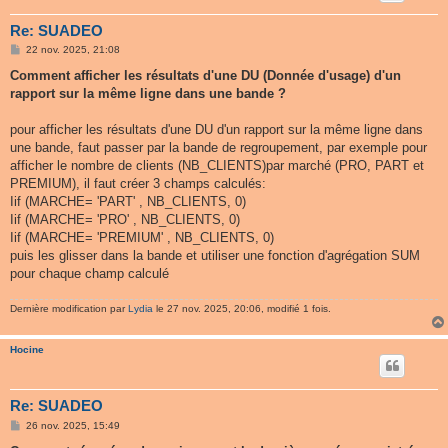
Re: SUADEO
M
22 nov. 2025, 21:08
e
s
Comment afficher les résultats d'une DU (Donnée d'usage) d'un
s
rapport sur la même ligne dans une bande ?
a
g
e
pour afficher les résultats d'une DU d'un rapport sur la même ligne dans
une bande, faut passer par la bande de regroupement, par exemple pour
afficher le nombre de clients (NB_CLIENTS)par marché (PRO, PART et
PREMIUM), il faut créer 3 champs calculés:
Iif (MARCHE= 'PART' , NB_CLIENTS, 0)
Iif (MARCHE= 'PRO' , NB_CLIENTS, 0)
Iif (MARCHE= 'PREMIUM' , NB_CLIENTS, 0)
puis les glisser dans la bande et utiliser une fonction d'agrégation SUM
pour chaque champ calculé
Dernière modification par
Lydia
le 27 nov. 2025, 20:06, modifié 1 fois.
Hocine
Re: SUADEO
M
26 nov. 2025, 15:49
e