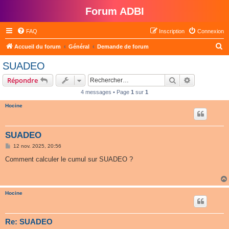
Forum ADBI
FAQ
Inscription
Connexion
R
Accueil du forum
Général
Demande de forum
e
SUADEO
c
Rechercher
Recherche 
Répondre
h
4 messages • Page
1
sur
1
e
Hocine
r
c
h
SUADEO
e
M
12 nov. 2025, 20:56
e
r
s
Comment calculer le cumul sur SUADEO ?
s
a
g
e
Hocine
Re: SUADEO