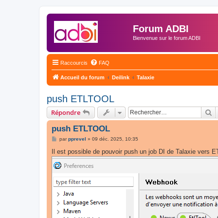
Forum ADBI
Bienvenue sur le forum ADBI
Raccourcis
FAQ
Accueil du forum
Deilink
Talaxie
push ETLTOOL
R
Répondre
push ETLTOOL
M
par
pprevel
»
09 déc. 2025, 10:35
e
s
Il est possible de pouvoir push un job DI de Talaxie vers
s
a
g
e