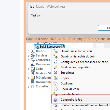
Capture d’écran 2025-12-09 102109.png (6.77 Kio) Consult