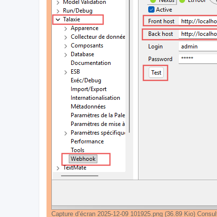
Capture d’écran 2025-12-09 101925.png (36.89 Kio) Consul