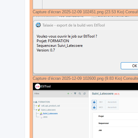
Capture d’écran 2025-12-09 102451.png (23.53 Kio) Consul
Capture d’écran 2025-12-09 102600.png (9.83 Kio) Consult