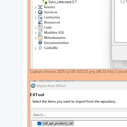
Capture d’écran 2025-12-09 103113.png (48.33 Kio) Consul